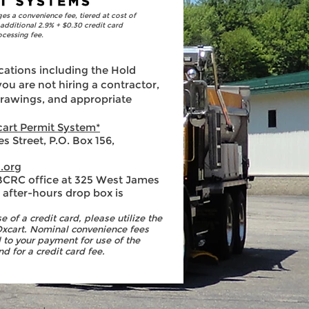
s a convenience fee, tiered at cost of
 additional 2.9% + $0.30 credit card
cessing fee. ​
ations including the Hold
ou are not hiring a contractor,
drawings, and appropriate
art Permit System*
 Street, P.O. Box 156,
.org
BCRC office at 325 West James
 after-hours drop box is
 of a credit card, please utili
ze the
Oxcart. Nominal convenience fees
d
to your payment for use of the
d for a credit card fee.