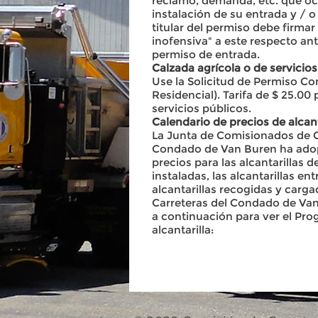
reclamo, demanda, etc. que oc
instalación de su entrada y / o 
titular del permiso debe firma
inofensiva" a este respecto an
permiso de entrada.
Calzada agrícola o de servicio
Use la Solicitud de Permiso Co
Residencial). Tarifa de $ 25.00
servicios públicos.
Calendario de precios de alcant
La Junta de Comisionados de C
Condado de Van Buren ha ado
precios para las alcantarillas
instaladas, las alcantarillas ent
alcantarillas recogidas y carg
Carreteras del Condado de Van 
a continuación para ver el Pro
alcantarilla: