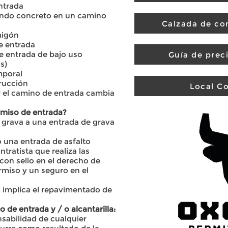
ntrada
ando concreto en un camino
Calzada de co
migón
e entrada
e entrada de bajo uso
Guía de preci
s)
mporal
trucción
Local Co
por el camino de entrada cambia
rmiso de entrada?
 grava a una entrada de grava
o una entrada de asfalto
ntratista que realiza las
con sello en el derecho de
miso y un seguro en el
 implica el repavimentado de
 de entrada y / o alcantarilla:
sabilidad de cualquier