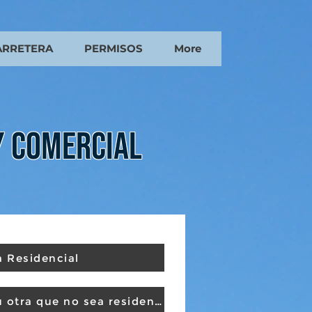
ARRETERA
PERMISOS
More
Y COMERCIAL
a Residencial
Entrada comercial (u otra que no sea residencial)