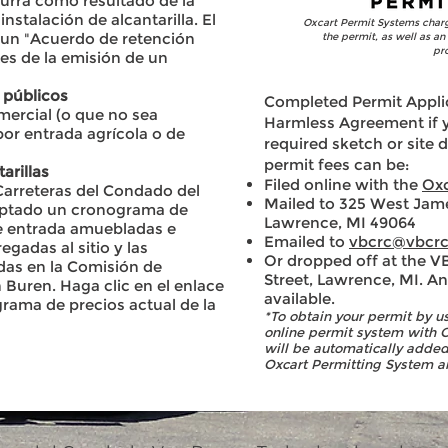
urra como resultado de la
instalación de alcantarilla. El
Oxcart Permit Systems charge
r un "Acuerdo de retención
the permit, as well as an
pro
tes de la emisión de un
s públicos
Completed Permit Applic
mercial (o que no sea
Harmless Agreement if y
 por entrada agrícola o de
required sketch or site 
permit fees
can be:
arillas
Filed online with the
Oxc
arreteras del Condado del
Mailed to 325 West James
ptado un cronograma de
Lawrence, MI 49064
 de entrada amuebladas e
Emailed to
vbcrc@vbcrc
regadas al sitio y las
Or dropped off at the V
adas en la Comisión de
Street, Lawrence, MI. An
Buren. Haga clic en el enlace
available.
grama de precios actual de la
*To obtain your permit by use
online permit system with 
will be automatically adde
Oxcart Permitting System an