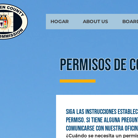
HOGAR
ABOUT US
BOAR
PERMISOS DE C
Siga las instrucciones establec
permiso. Si tiene alguna pregun
comunicarse con nuestra ofici
¿Cuándo se necesita un permi